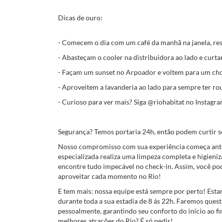
Dicas de ouro:
- Comecem o dia com um café da manhã na janela, res
- Abasteçam o cooler na distribuidora ao lado e curtam
- Façam um sunset no Arpoador e voltem para um cho
- Aproveitem a lavanderia ao lado para sempre ter ro
- Curioso para ver mais? Siga @‌riohabitat no Instagra
Segurança? Temos portaria 24h, então podem curtir 
Nosso compromisso com sua experiência começa ant
especializada realiza uma limpeza completa e higieni
encontre tudo impecável no check-in. Assim, você pod
aproveitar cada momento no Rio!
E tem mais: nossa equipe está sempre por perto! Est
durante toda a sua estadia de 8 ás 22h. Faremos quest
pessoalmente, garantindo seu conforto do início ao fi
melhores atrações do Rio? É só pedir!