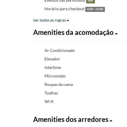
Eventos são permitidos
não
Horário para checkout
6:00 - 11:00
ver todas as regras
Amenities da acomodação
Ar Condicionado
Elevador
Interfone
Microondas
Roupas de cama
Toalhas
Wi-fi
Amenities dos arredores