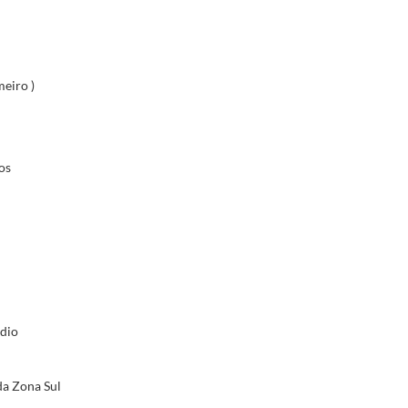
eiro )
os
édio
da Zona Sul