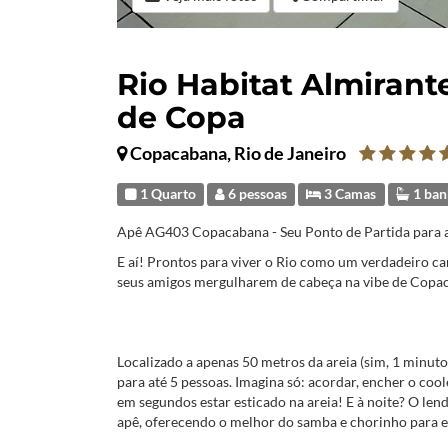
Rio Habitat Almirant
de Copa
Copacabana, Rio de Janeiro
1 Quarto
6 pessoas
3 Camas
1 ban
Apê AG403 Copacabana - Seu Ponto de Partida para 
E aí! Prontos para viver o Rio como um verdadeiro ca
seus amigos mergulharem de cabeça na vibe de Copa
Localizado a apenas 50 metros da areia (sim, 1 minuto a
para até 5 pessoas. Imagina só: acordar, encher o cool
em segundos estar esticado na areia! E à noite? O len
apê, oferecendo o melhor do samba e chorinho para e