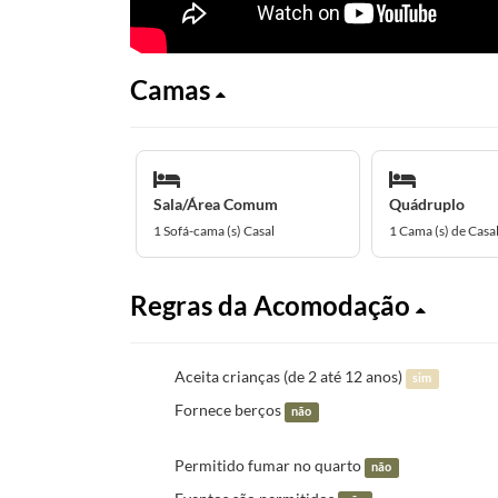
Camas
Sala/Área Comum
Quádruplo
1 Sofá-cama (s) Casal
1 Cama (s) de Casa
Regras da Acomodação
Aceita crianças (de 2 até 12 anos)
sim
Fornece berços
não
Permitido fumar no quarto
não