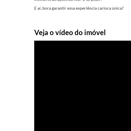
E aí, bora garantir essa experiência carioca única?
Veja o vídeo do imóvel