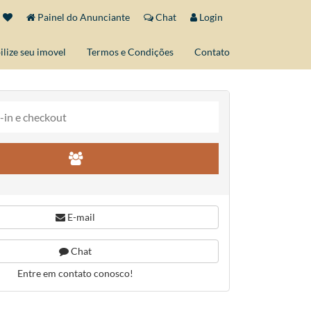
Painel do Anunciante
Chat
Login
ilize seu imovel
Termos e Condições
Contato
E-mail
Chat
Entre em contato conosco!