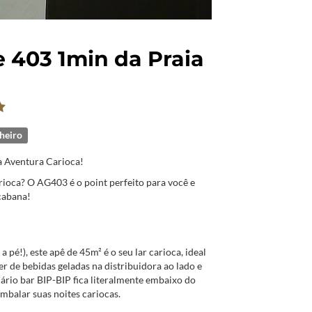
e 403 1min da Praia
heiro
a Aventura Carioca!
rioca? O AG403 é o point perfeito para você e
cabana!
 pé!), este apê de 45m² é o seu lar carioca, ideal
er de bebidas geladas na distribuidora ao lado e
dário bar BIP-BIP fica literalmente embaixo do
mbalar suas noites cariocas.