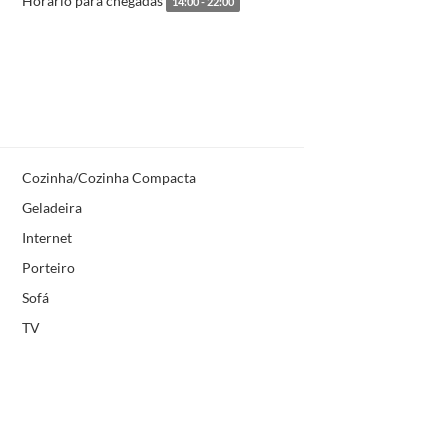
Horário para chegadas
14:00 - 22:00
Cozinha/Cozinha Compacta
Geladeira
Internet
Porteiro
Sofá
TV