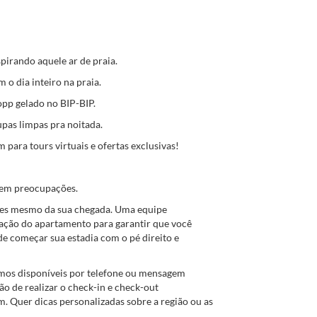
pirando aquele ar de praia.
 o dia inteiro na praia.
pp gelado no BIP-BIP.
upas limpas pra noitada.
m para tours virtuais e ofertas exclusivas!
sem preocupações.
es mesmo da sua chegada. Uma equipe
zação do apartamento para garantir que você
e começar sua estadia com o pé direito e
amos disponíveis por telefone ou mensagem
ão de realizar o check-in e check-out
m. Quer dicas personalizadas sobre a região ou as