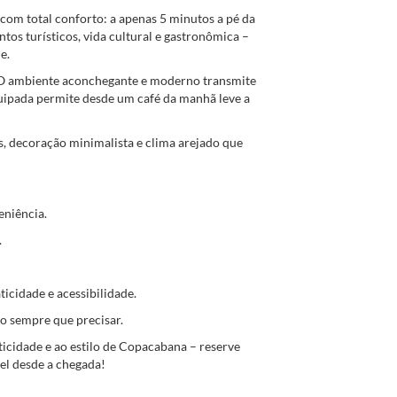
 com total conforto: a apenas 5 minutos a pé da
tos turísticos, vida cultural e gastronômica –
e.
. O ambiente aconchegante e moderno transmite
quipada permite desde um café da manhã leve a
s, decoração minimalista e clima arejado que
eniência.
.
ticidade e acessibilidade.
o sempre que precisar.
aticidade e ao estilo de Copacabana – reserve
el desde a chegada!