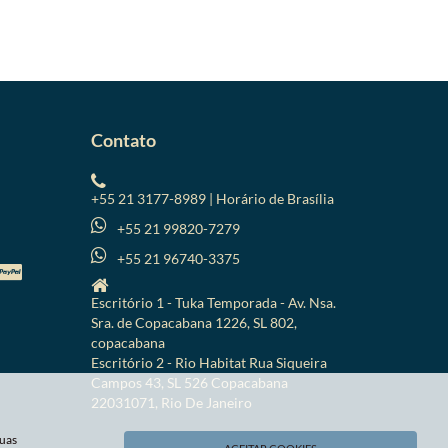
Contato
+55 21 3177-8989 | Horário de Brasília
+55 21 99820-7279
+55 21 96740-3375
Escritório 1 - Tuka Temporada - Av. Nsa.
Sra. de Copacabana 1226, SL 802,
copacabana
Escritório 2 - Rio Habitat Rua Siqueira
Campos 43, SL 526 Copacabana
22031071, Rio De Janeiro
suas