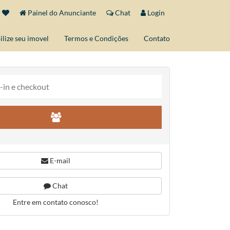
Painel do Anunciante
Chat
Login
ilize seu imovel
Termos e Condições
Contato
E-mail
Chat
Entre em contato conosco!