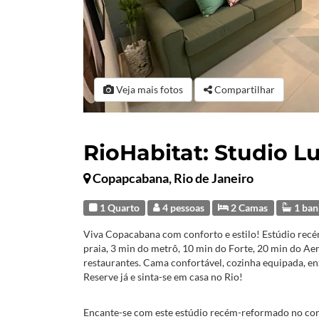
Veja mais fotos
Compartilhar
RioHabitat: Studio L
Copapcabana, Rio de Janeiro
1 Quarto
4 pessoas
2 Camas
1 ban
Viva Copacabana com conforto e estilo! Estúdio rec
praia, 3 min do metrô, 10 min do Forte, 20 min do A
restaurantes. Cama confortável, cozinha equipada, e
Reserve já e sinta-se em casa no Rio!
Encante-se com este estúdio recém-reformado no co