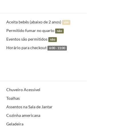
Aceita bebês (abaixo de 2 anos)
sim
Permitido fumar no quarto
não
Eventos são permitidos
não
Horário para checkout
6:00 - 11:00
Chuveiro Acessível
Toalhas
Assentos na Sala de Jantar
Cozinha americana
Geladeira