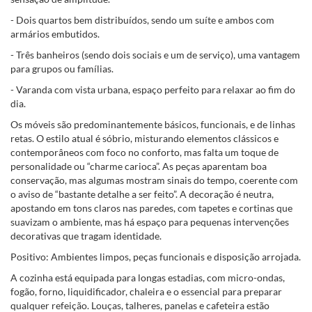
- Dois quartos bem distribuídos, sendo um suíte e ambos com
armários embutidos.
- Três banheiros (sendo dois sociais e um de serviço), uma vantagem
para grupos ou famílias.
- Varanda com vista urbana, espaço perfeito para relaxar ao fim do
dia.
Os móveis são predominantemente básicos, funcionais, e de linhas
retas. O estilo atual é sóbrio, misturando elementos clássicos e
contemporâneos com foco no conforto, mas falta um toque de
personalidade ou “charme carioca”. As peças aparentam boa
conservação, mas algumas mostram sinais do tempo, coerente com
o aviso de “bastante detalhe a ser feito”. A decoração é neutra,
apostando em tons claros nas paredes, com tapetes e cortinas que
suavizam o ambiente, mas há espaço para pequenas intervenções
decorativas que tragam identidade.
Positivo: Ambientes limpos, peças funcionais e disposição arrojada.
A cozinha está equipada para longas estadias, com micro-ondas,
fogão, forno, liquidificador, chaleira e o essencial para preparar
qualquer refeição. Louças, talheres, panelas e cafeteira estão