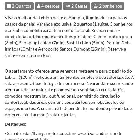
2 Quartos
4 pessoas
2 Camas
2 banheiros
Viva o melhor do Leblon neste apê amplo, iluminado e a poucos
passos da praia! Varanda exclusiva, 2 quartos (1 suíte), 3 banheiros
e cozinha completa garantem conforto total. Relaxe com ar-
condicionado, blackout e amenities premium. Caminhe até a praia
(3min), Shopping Leblon (7min), Sushi Leblon (5min), Parque Dois
Irmãos (10min) e Aeroporto Santos Dumont (25min). Reserve e
sinta-se em casa no Rio!
O apartamento oferece uma generosa metragem para o padrão do
Leblon (120m²), refletida em ambientes amplos e boa setorização. A
sala apresenta fluxo integrado com acesso à varanda, maximizando
a entrada de luz natural e promovendo ventilação cruzada. Os
cômodos mostram lay-out funcional, permitindo circulação
confortável: das áreas comuns aos quartos, sem obstáculos ou
espaços mortos. A cozinha é independente, mantendo privacidade,
e oferece fácil acesso à sala de jantar.
Destaques:
- Sala de estar/living amplo conectando-se à varanda, criando
sensação de amplitude.