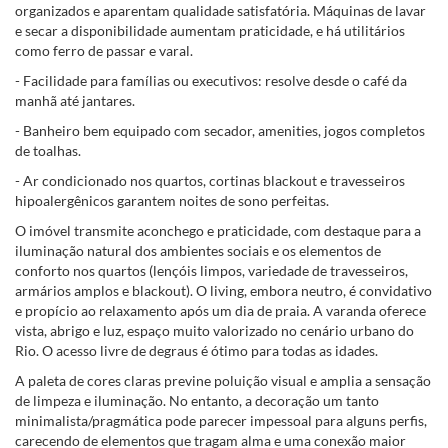
organizados e aparentam qualidade satisfatória. Máquinas de lavar
e secar a disponibilidade aumentam praticidade, e há utilitários
como ferro de passar e varal.
- Facilidade para famílias ou executivos: resolve desde o café da
manhã até jantares.
- Banheiro bem equipado com secador, amenities, jogos completos
de toalhas.
- Ar condicionado nos quartos, cortinas blackout e travesseiros
hipoalergênicos garantem noites de sono perfeitas.
O imóvel transmite aconchego e praticidade, com destaque para a
iluminação natural dos ambientes sociais e os elementos de
conforto nos quartos (lençóis limpos, variedade de travesseiros,
armários amplos e blackout). O living, embora neutro, é convidativo
e propício ao relaxamento após um dia de praia. A varanda oferece
vista, abrigo e luz, espaço muito valorizado no cenário urbano do
Rio. O acesso livre de degraus é ótimo para todas as idades.
A paleta de cores claras previne poluição visual e amplia a sensação
de limpeza e iluminação. No entanto, a decoração um tanto
minimalista/pragmática pode parecer impessoal para alguns perfis,
carecendo de elementos que tragam alma e uma conexão maior