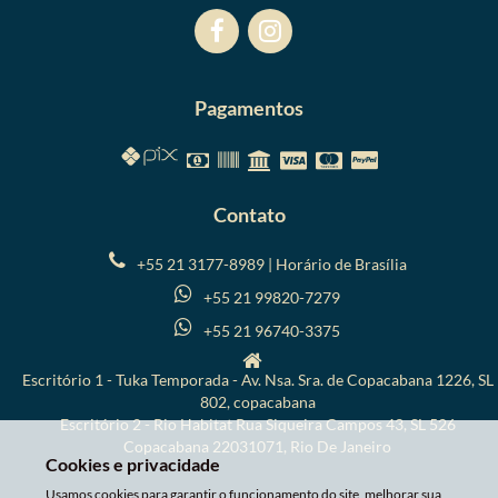
Pagamentos
Contato
+55 21 3177-8989 | Horário de Brasília
+55 21 99820-7279
+55 21 96740-3375
Escritório 1 - Tuka Temporada - Av. Nsa. Sra. de Copacabana 1226, SL
802, copacabana
Escritório 2 - Rio Habitat Rua Siqueira Campos 43, SL 526
Copacabana 22031071, Rio De Janeiro
Cookies e privacidade
Usamos cookies para garantir o funcionamento do site, melhorar sua