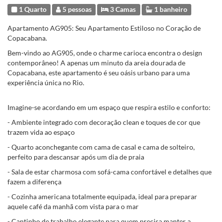
1 Quarto
5 pessoas
3 Camas
1 banheiro
Apartamento AG905: Seu Apartamento Estiloso no Coração de
Copacabana.
Bem-vindo ao AG905, onde o charme carioca encontra o design
contemporâneo! A apenas um minuto da areia dourada de
Copacabana, este apartamento é seu oásis urbano para uma
experiência única no Rio.
Imagine-se acordando em um espaço que respira estilo e conforto:
- Ambiente integrado com decoração clean e toques de cor que
trazem vida ao espaço
- Quarto aconchegante com cama de casal e cama de solteiro,
perfeito para descansar após um dia de praia
- Sala de estar charmosa com sofá-cama confortável e detalhes que
fazem a diferença
- Cozinha americana totalmente equipada, ideal para preparar
aquele café da manhã com vista para o mar
- Cantinho de trabalho elegante para quem precisa manter a