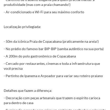
produtividade (mas com a praia chamando!)
- Ar-condicionado e Wi-Fi para seu máximo conforto
Localização privilegiada:
- 50m da icônica Praia de Copacabana (praticamente na areia!)
- No prédio do famoso bar BIP-BIP (samba autêntico na sua porta)
- A 200m do polo gastronômico de Copacabana
- Cercado por restaurantes, cinemas e toda a infraestrutura que
você precisa
- Pertinho de Ipanema e Arpoador para variar seu roteiro praiano
Detalhes que fazem a diferença:
- Decoração com peças artesanais que trazem o espírito carioca
para dentro de casa