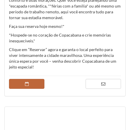
conforto e boas vibrações. Quer você esteja planejando uma
*escapada romântica, **férias com a família* ou até mesmo um
período de trabalho remoto, aqui você encontra tudo para
tornar sua estadia memorável.
Faça sua reserva hoje mesmo!*
*Hospede-se no coração de Copacabana e crie memórias
inesquecíveis.*
Clique em “Reservar” agora e garanta o local perfeito para
viver intensamente a cidade maravilhosa. Uma experiência
única espera por você – venha descobrir Copacabana de um
jeito especial!