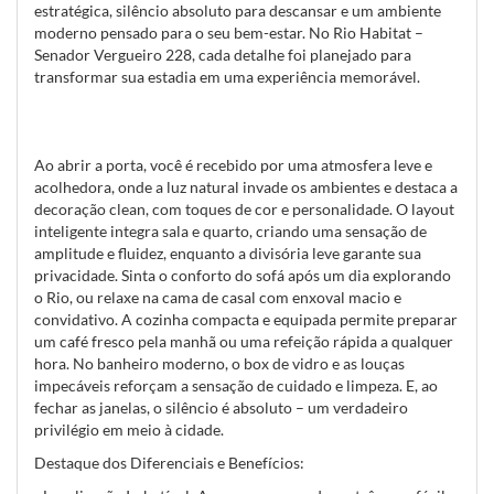
estratégica, silêncio absoluto para descansar e um ambiente
moderno pensado para o seu bem-estar. No Rio Habitat –
Senador Vergueiro 228, cada detalhe foi planejado para
transformar sua estadia em uma experiência memorável.
Ao abrir a porta, você é recebido por uma atmosfera leve e
acolhedora, onde a luz natural invade os ambientes e destaca a
decoração clean, com toques de cor e personalidade. O layout
inteligente integra sala e quarto, criando uma sensação de
amplitude e fluidez, enquanto a divisória leve garante sua
privacidade. Sinta o conforto do sofá após um dia explorando
o Rio, ou relaxe na cama de casal com enxoval macio e
convidativo. A cozinha compacta e equipada permite preparar
um café fresco pela manhã ou uma refeição rápida a qualquer
hora. No banheiro moderno, o box de vidro e as louças
impecáveis reforçam a sensação de cuidado e limpeza. E, ao
fechar as janelas, o silêncio é absoluto – um verdadeiro
privilégio em meio à cidade.
Destaque dos Diferenciais e Benefícios: