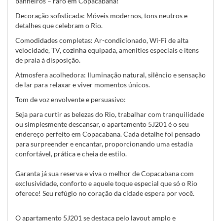
banheiros – raro em Copacabana!
Decoração sofisticada: Móveis modernos, tons neutros e
detalhes que celebram o Rio.
Comodidades completas: Ar-condicionado, Wi-Fi de alta
velocidade, TV, cozinha equipada, amenities especiais e itens
de praia à disposição.
Atmosfera acolhedora: Iluminação natural, silêncio e sensação
de lar para relaxar e viver momentos únicos.
Tom de voz envolvente e persuasivo:
Seja para curtir as belezas do Rio, trabalhar com tranquilidade
ou simplesmente descansar, o apartamento 5J201 é o seu
endereço perfeito em Copacabana. Cada detalhe foi pensado
para surpreender e encantar, proporcionando uma estadia
confortável, prática e cheia de estilo.
Garanta já sua reserva e viva o melhor de Copacabana com
exclusividade, conforto e aquele toque especial que só o Rio
oferece! Seu refúgio no coração da cidade espera por você.
O apartamento 5J201 se destaca pelo layout amplo e