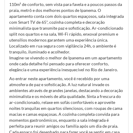
110m² de conforto, sem vista para favela e a poucos passos da
praia, metrô e dos melhores pontos de Ipanema. O
apartamento conta com dois quartos espaçosos, sala integrada
com Smart TV de 65", cozinha completa e decoração
minimalista que transmite paz e sofisticação. Ar-condicionado
split nos quartos e na sala, Wi-Fi rápido, enxoval premium e
utensílios modernos garantem uma experiência única.
Localizado em rua segura com vigilância 24h, o ambiente é
tranquilo, iluminado e acolhedor.
Imagine-se vivendo o melhor de Ipanema em um apartamento
onde cada detalhe foi pensado para oferecer conforto,
elegância e uma experiência inesquecível no Rio de Janeiro.
Ao entrar neste apartamento, você é recebido por uma
atmosfera de paz e sofisticação. A luz natural invade os
ambientes através de grandes janelas, destacando a decoração
minimalista e os móveis de alta qualidade. Sinta a frescura do
ar-condicionado, relaxe em sofás confortáveis e aproveite
noites tranquilas em quartos silenciosos, com roupas de cama
macias e camas espaçosas. A cozinha completa convida para
momentos gastronômicos, enquanto a sala integrada é
perfeita para reunir amigos ou família após um dia de praia.
Cada espaço foi desenhado para fazer você se sentir em casa,