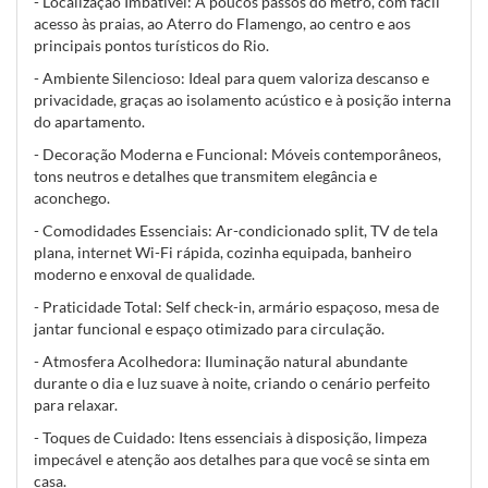
- Localização Imbatível: A poucos passos do metrô, com fácil
acesso às praias, ao Aterro do Flamengo, ao centro e aos
principais pontos turísticos do Rio.
- Ambiente Silencioso: Ideal para quem valoriza descanso e
privacidade, graças ao isolamento acústico e à posição interna
do apartamento.
- Decoração Moderna e Funcional: Móveis contemporâneos,
tons neutros e detalhes que transmitem elegância e
aconchego.
- Comodidades Essenciais: Ar-condicionado split, TV de tela
plana, internet Wi-Fi rápida, cozinha equipada, banheiro
moderno e enxoval de qualidade.
- Praticidade Total: Self check-in, armário espaçoso, mesa de
jantar funcional e espaço otimizado para circulação.
- Atmosfera Acolhedora: Iluminação natural abundante
durante o dia e luz suave à noite, criando o cenário perfeito
para relaxar.
- Toques de Cuidado: Itens essenciais à disposição, limpeza
impecável e atenção aos detalhes para que você se sinta em
casa.