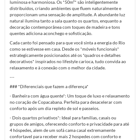
luminosa e harmoniosa. Os *50m²* são inteligentemente
distribuídos, criando ambientes que fluem naturalmente e
proporcionam uma sensação de amplitude. A abundante luz
natural ilumina tanto a sala quanto os quartos, enquanto a
decoração contemporânea com toques de madeira e tons
quentes adiciona aconchego e sofisticação.
Cada canto foi pensado para que você sinta a energia do Rio
como se estivesse em casa. Desde os *móveis funcionais*
estrategicamente posicionados até os *quadros e detalhes
decorativos* inspirados no lifestyle carioca, tudo convida ao
relaxamento e à conexão com o melhor da cidade.
---
### *Diferenciais que fazem a diferença*
- Banheira com água quente*: Um toque de luxo e relaxamento
no coração de Copacabana. Perfeita para desacelerar com
conforto após um dia repleto de sol e passeios.
- Dois quartos privativos*: Ideal para famílias, casais ou
grupos de amigos, oferecendo conforto e privacidade para até
4 hóspedes, alem de um sofá cama casal extremamente
confortavel para receber mais 2 hospedes com conforto e