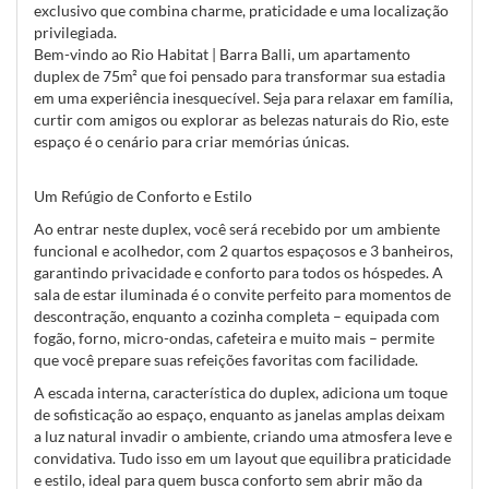
exclusivo que combina charme, praticidade e uma localização
privilegiada.
Bem-vindo ao Rio Habitat | Barra Balli, um apartamento
duplex de 75m² que foi pensado para transformar sua estadia
em uma experiência inesquecível. Seja para relaxar em família,
curtir com amigos ou explorar as belezas naturais do Rio, este
espaço é o cenário para criar memórias únicas.
Um Refúgio de Conforto e Estilo
Ao entrar neste duplex, você será recebido por um ambiente
funcional e acolhedor, com 2 quartos espaçosos e 3 banheiros,
garantindo privacidade e conforto para todos os hóspedes. A
sala de estar iluminada é o convite perfeito para momentos de
descontração, enquanto a cozinha completa – equipada com
fogão, forno, micro-ondas, cafeteira e muito mais – permite
que você prepare suas refeições favoritas com facilidade.
A escada interna, característica do duplex, adiciona um toque
de sofisticação ao espaço, enquanto as janelas amplas deixam
a luz natural invadir o ambiente, criando uma atmosfera leve e
convidativa. Tudo isso em um layout que equilibra praticidade
e estilo, ideal para quem busca conforto sem abrir mão da