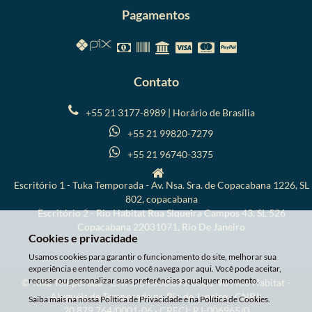
Pagamentos
Contato
+55 21 3177-8989 | Horário de Brasília
+55 21 99820-7279
+55 21 96740-3375
Escritório 1 - Tuka Temporada - Av. Nsa. Sra. de Copacabana 1226, SL
802, copacabana
Escritório 2 - Rio Habitat Rua Siqueira Campos 43, SL 526
Copacabana 22031071, Rio De Janeiro
Cookies e privacidade
Usamos cookies para garantir o funcionamento do site, melhorar sua
experiência e entender como você navega por aqui. Você pode aceitar,
recusar ou personalizar suas preferências a qualquer momento.
© Tuka Temporada - CNPJ: 54.868.899/0001-98 | Rio Habitat -
Aluguéis de Temporada no Rio de Janeiro · CNPJ:
Saiba mais na nossa Política de Privacidade e na Política de Cookies.
20.879.764/0001-06 · CRECI: RJ-006965/0