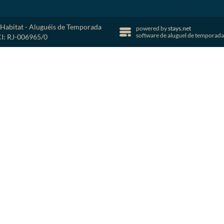
Habitat - Aluguéis de Temporada
powered by
stays.net
software de aluguel de temporada
CI: RJ-006965/0