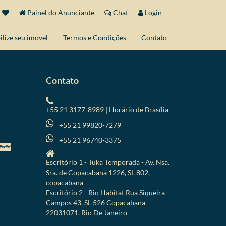
Painel do Anunciante
Chat
Login
ilize seu imovel
Termos e Condições
Contato
Contato
+55 21 3177-8989 | Horário de Brasília
+55 21 99820-7279
+55 21 96740-3375
Escritório 1 - Tuka Temporada - Av. Nsa.
Sra. de Copacabana 1226, SL 802,
copacabana
Escritório 2 - Rio Habitat Rua Siqueira
Campos 43, SL 526 Copacabana
22031071, Rio De Janeiro