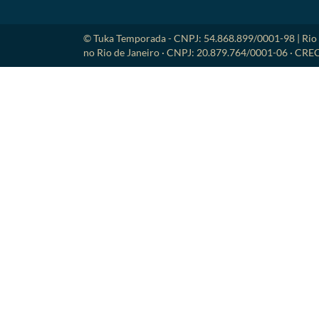
© Tuka Temporada - CNPJ: 54.868.899/0001-98 | Rio 
no Rio de Janeiro · CNPJ: 20.879.764/0001-06 · CRE