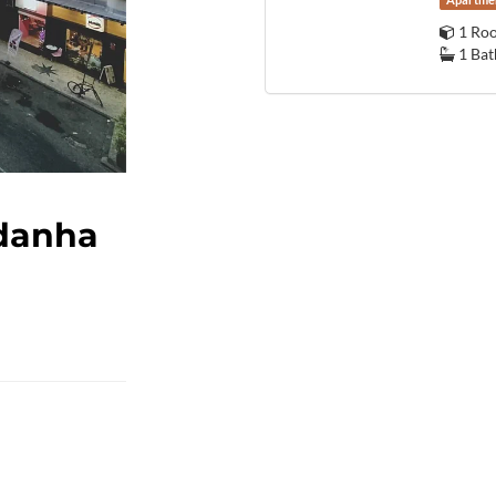
Apartme
1 Ro
1 Ba
ldanha