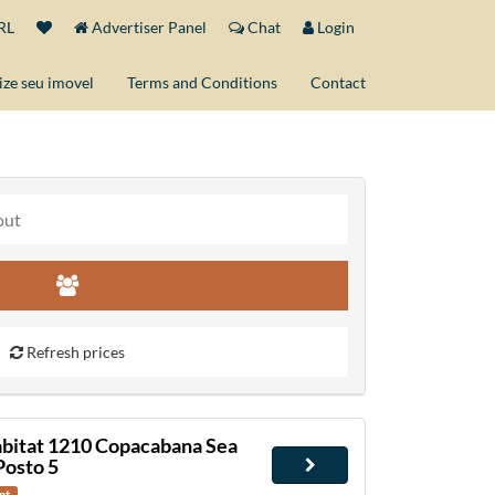
RL
Advertiser Panel
Chat
Login
ize seu imovel
Terms and Conditions
Contact
Refresh prices
abitat 1210 Copacabana Sea
Posto 5