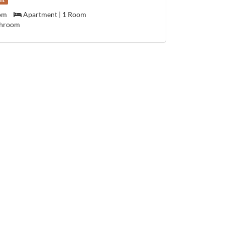
nt
om
Apartment | 1 Room
throom